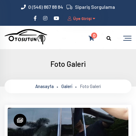
bizim
0 (546) 867 88 84
Sipariş Sorgulama
mekan
Üye Girişi
kurumsal
web
dini
0
chat
Foto Galeri
Anasayfa
Galeri̇
Foto Galeri